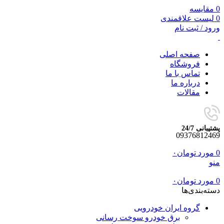
0
مقایسه
0
لیست علاقمندی
ورود / ثبت نام
صفحه اصلی
فروشگاه
تماس با ما
درباره ما
مقالات
پشتیبانی 24/7
09376812469
0
مورد
تومان
۰
منو
0
مورد
تومان
۰
دسته‌بندی‌ها
گروه ایران خودرویی
برق خودرو سوخت رسانی