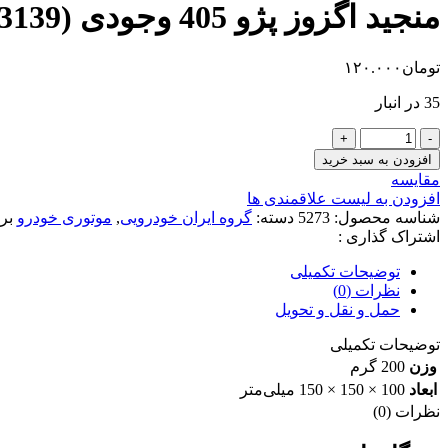
منجید اگزوز پژو 405 وجودی (3139)
تومان
۱۲۰.۰۰۰
35 در انبار
منجید
اگزوز
افزودن به سبد خرید
پژو
مقایسه
405
افزودن به لیست علاقمندی ها
وجودی
شناسه محصول:
5273
دسته:
گروه ایران خودرویی
,
موتوری خودرو
بر
(3139)
اشتراک گذاری :
عدد
توضیحات تکمیلی
نظرات (0)
حمل و نقل و تحویل
توضیحات تکمیلی
وزن
200 گرم
ابعاد
100 × 150 × 150 میلی‌متر
نظرات (0)