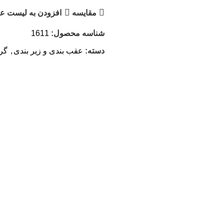
مقایسه
افزودن به لیست عل
شناسه محصول:
1611
دسته:
عقب بندی و زیر بندی
,
گرو
برچسب:
با افتخار ساخت ایران
برند:
طوس مشهد
اشتراک گذاری :
توضیحات تکمیلی
نظرات (0)
حمل و نقل و تحویل