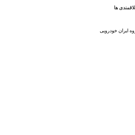
اقمندی ها
ه ایران خودرویی
4250 گرم
900 × 100 × 100 میلی‌متر