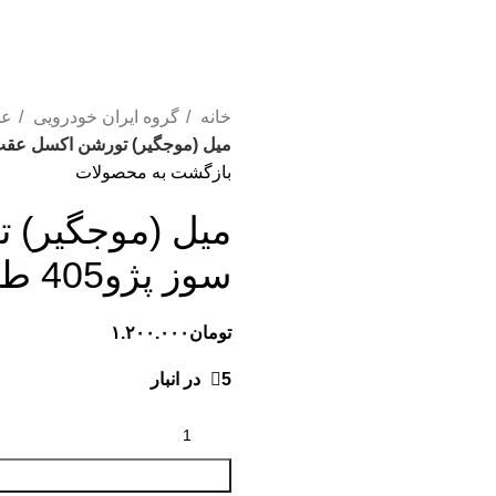
خانه
گروه ایران خودرویی
عق
میل (موجگیر) تورشن اکسل عقب (بلند) ت
بازگشت به محصولات
میل (موجگیر) ت
سوز پژو405 طوس مشهد
تومان
۱.۲۰۰.۰۰۰
5 در انبار