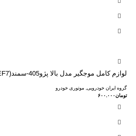
لوازم کامل موجگیر مدل بالا پژو405-سمند(XU7-XU7P-EF7)-پژو پارس تیپ 5 TPCO (1903109007)
گروه ایران خودرویی
,
موتوری خودرو
تومان
۶۰۰.۰۰۰