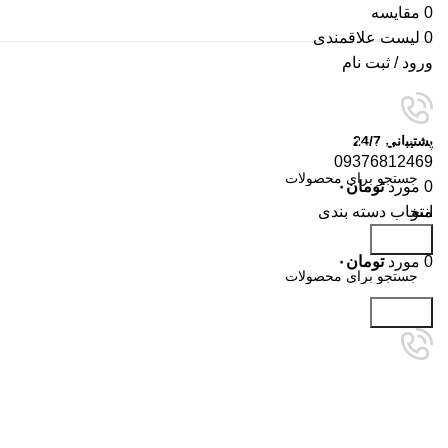
0
مقایسه
0
لیست علاقمندی
ورود / ثبت نام
پشتیبانی 24/7
دسته‌بندی‌ها
09376812469
0
مورد
تومان
۰
تمام شده
منو
انتخاب دسته بندی
جستجو
0
مورد
تومان
۰
برای بزرگنمایی کلیک کنید
جستجو