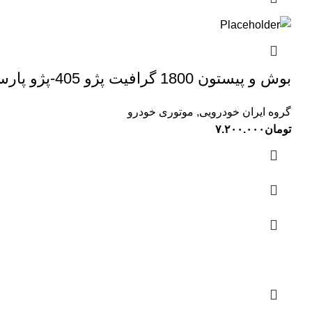
بوش و پیستون 1800 گرافیت پژو 405-پژو پارس-سمند (XU7) SUNEX سانکس
گروه ایران خودرویی
,
موتوری خودرو
تومان
۷.۲۰۰.۰۰۰