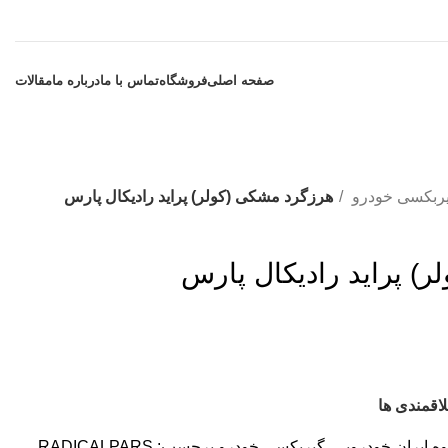
صفحه اصلی
فروشگاه
تماس با ما
درباره ما
مقالات
ربکسی خودرو
هرزگرد مشکی (کولر) پراید رادیکال پارس
) پراید رادیکال پارس
اقمندی ها
ه ایران خودرویی
,
گیربکسی خودرو
برچسب:
RADICALPARS
,