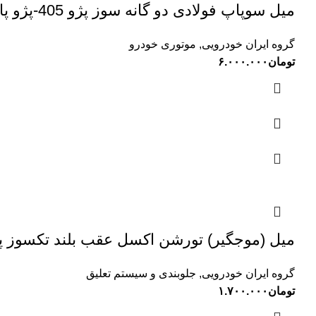
میل سوپاپ فولادی دو گانه سوز پژو 405-پژو پارس-سمند (XU7) کونکس TEKSIN(00201510)
گروه ایران خودرویی
,
موتوری خودرو
تومان
۶.۰۰۰.۰۰۰
میل (موجگیر) تورشن اکسل عقب بلند تکسوز پژو405 طوس م
گروه ایران خودرویی
,
جلوبندی و سیستم تعلیق
تومان
۱.۷۰۰.۰۰۰