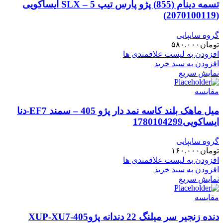
تسمه دینام (855) پژو پارس تیپ 5 – SLX ایساکویی
(2070100119)
گروه سایپایی
تومان
۵۸۰.۰۰۰
افزودن به لیست علاقمندی ها
افزودن به سبد خرید
نمایش سریع
مقایسه
میل ماهک بلند کاسه نمد دار پژو 405 – سمند EF7-دنا
ایساکویی1780104299
گروه سایپایی
تومان
۱۶۰.۰۰۰
افزودن به لیست علاقمندی ها
افزودن به سبد خرید
نمایش سریع
مقایسه
دنده زنجیر سر میلنگ 22 دندانه پژوXUP-XU7-405