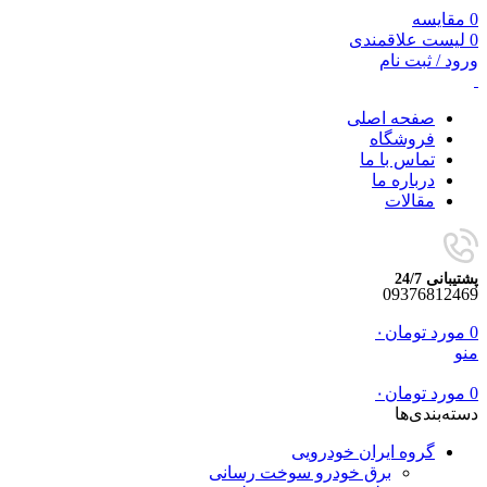
0
مقایسه
0
لیست علاقمندی
ورود / ثبت نام
صفحه اصلی
فروشگاه
تماس با ما
درباره ما
مقالات
پشتیبانی 24/7
09376812469
0
مورد
تومان
۰
منو
0
مورد
تومان
۰
دسته‌بندی‌ها
گروه ایران خودرویی
برق خودرو سوخت رسانی