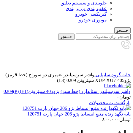
جلوبندی و سیستم تعلیق
عقب بندی و زیر بندی
گیربکسی خودرو
موتوری خودرو
جستجو
جستجو
برای بزرگنمایی کلیک کنید
خانه
گروه سایپایی
واشر سرسیلندر تعمیری دو سوراخ (خط قرمز)
پژوXUP-XU7-405 سیتروئن 0209 (L3)
واشر سرسیلندر استاندارد (خط سبز) پژو405 سیتروئن(E1) (P)0209
تومان
۰
بازگشت به محصولات
پایه نگهدارنده منبع انبساط پژو 206 جهان پارت 120751
تومان
۸۰۰.۰۰۰