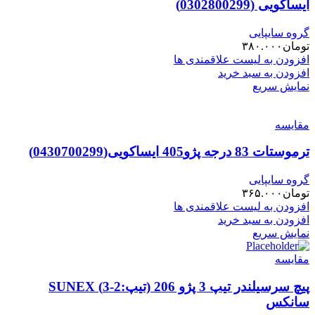
ایساکویی (0302800299)
گروه سایپایی
تومان
۳۸۰.۰۰۰
افزودن به لیست علاقمندی ها
افزودن به سبد خرید
نمایش سریع
مقایسه
ترموستات 83 درجه پژو405 ایساکویی(0430700299)
گروه سایپایی
تومان
۳۶۵.۰۰۰
افزودن به لیست علاقمندی ها
افزودن به سبد خرید
نمایش سریع
مقایسه
پیچ سرسیلندر تیپ 3 پژو 206 (تیپ:2-3) SUNEX
سانکس