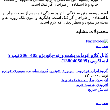
چاپ و با استفاده از طراحان گرافیک است.
لورم ایپسوم متن ساختگی با تولید سادگی نامفهوم از صنعت چاپ و
با استفاده از طراحان گرافیک است. چاپگرها و متون بلکه روزنامه و
مجله در ستون و سطرآنچنان که لازم است.
محصولات مشابه
مقایسه
کابل کلاچ اتومات پشت وزنه+پانچ پژو 405- 206 تیپ 5
ایساکویی (1380405099)
گروه ایران خودرویی
,
موتوری خودرو
,
گروه سایپایی
,
موتوری خودرو
تومان
۷۳۰.۰۰۰
افزودن به لیست علاقمندی ها
افزودن به سبد خرید
نمایش سریع
مقایسه