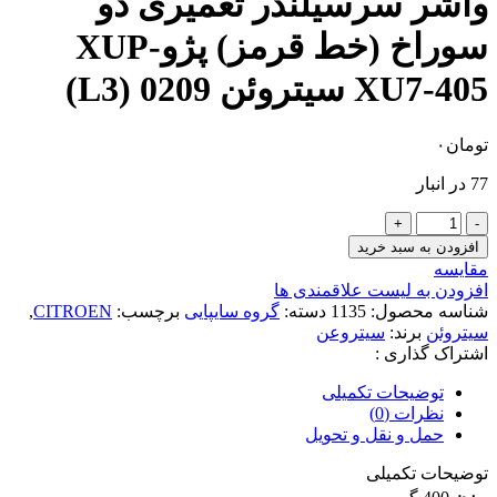
واشر سرسیلندر تعمیری دو
سوراخ (خط قرمز) پژوXUP-
XU7-405 سیتروئن 0209 (L3)
تومان
۰
77 در انبار
واشر
سرسیلندر
افزودن به سبد خرید
تعمیری
مقایسه
دو
افزودن به لیست علاقمندی ها
سوراخ
شناسه محصول:
1135
دسته:
گروه سایپایی
برچسب:
CITROEN
,
(خط
سیتروئن
برند:
سیتروعن
قرمز)
اشتراک گذاری :
پژوXUP-
XU7-
توضیحات تکمیلی
405
نظرات (0)
سیتروئن
حمل و نقل و تحویل
0209
(L3)
توضیحات تکمیلی
عدد