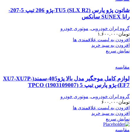
شاتون پژو پارس (SLX R2) TU5-پژو 206 تیپ 5-207-
رانا SUNEX سانکس
گروه ایران خودرویی
,
موتوری خودرو
تومان
۱.۶۰۰.۰۰۰
افزودن به لیست علاقمندی ها
افزودن به سبد خرید
نمایش سریع
مقایسه
لوازم کامل موجگیر مدل بالا پژو405-سمند(XU7-XU7P-
EF7)-پژو پارس تیپ 5 TPCO (1903109007)
گروه ایران خودرویی
,
موتوری خودرو
تومان
۶۰۰.۰۰۰
افزودن به لیست علاقمندی ها
افزودن به سبد خرید
نمایش سریع
مقایسه