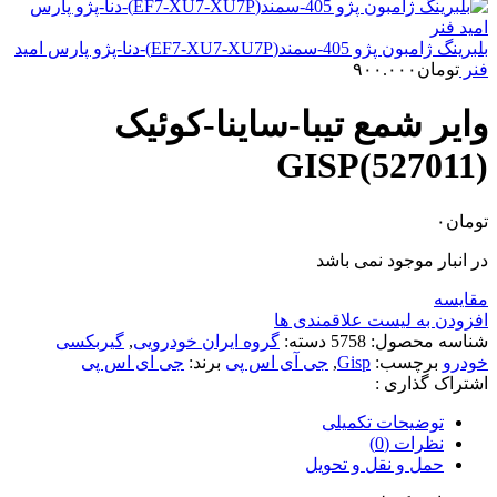
بلبرینگ ژامبون پژو 405-سمند(EF7-XU7-XU7P)-دنا-پژو پارس امید
فنر
تومان
۹۰۰.۰۰۰
وایر شمع تیبا-ساینا-کوئیک
GISP(527011)
تومان
۰
در انبار موجود نمی باشد
مقایسه
افزودن به لیست علاقمندی ها
شناسه محصول:
5758
دسته:
گروه ایران خودرویی
,
گیربکسی
خودرو
برچسب:
Gisp
,
جی آی اس پی
برند:
جی ای اس پی
اشتراک گذاری :
توضیحات تکمیلی
نظرات (0)
حمل و نقل و تحویل