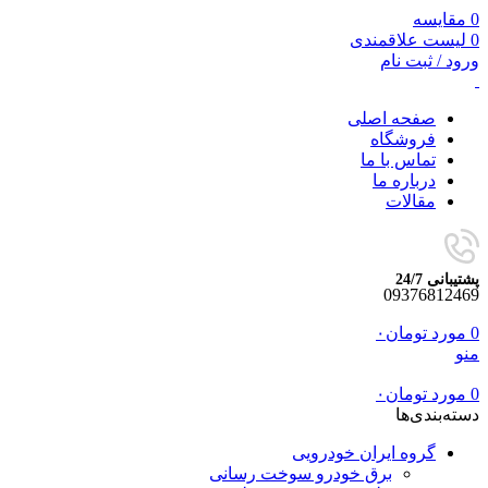
0
مقایسه
0
لیست علاقمندی
ورود / ثبت نام
صفحه اصلی
فروشگاه
تماس با ما
درباره ما
مقالات
پشتیبانی 24/7
09376812469
0
مورد
تومان
۰
منو
0
مورد
تومان
۰
دسته‌بندی‌ها
گروه ایران خودرویی
برق خودرو سوخت رسانی