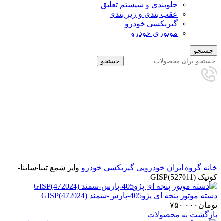
جلوبندی و سیستم تعلیق
عقب بندی و زیر بندی
گیربکسی خودرو
موتوری خودرو
جستجو
جستجو
تمام شده
برای بزرگنمایی کلیک کنید
خانه
گروه ایران خودرویی
گیربکسی خودرو
وایر شمع تیبا-ساینا-
کوئیک GISP(527011)
دسته موتور پنجه ای پژو405-پارس-سمند GISP(472024)
تومان
۷۵۰.۰۰۰
بازگشت به محصولات