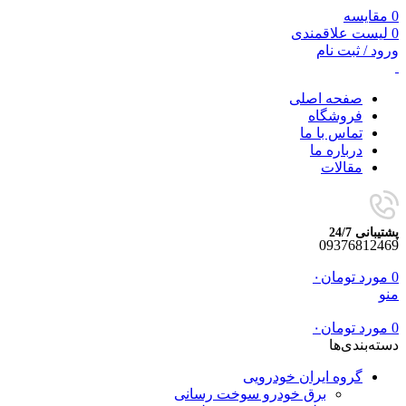
0
مقایسه
0
لیست علاقمندی
ورود / ثبت نام
صفحه اصلی
فروشگاه
تماس با ما
درباره ما
مقالات
پشتیبانی 24/7
09376812469
0
مورد
تومان
۰
منو
0
مورد
تومان
۰
دسته‌بندی‌ها
گروه ایران خودرویی
برق خودرو سوخت رسانی