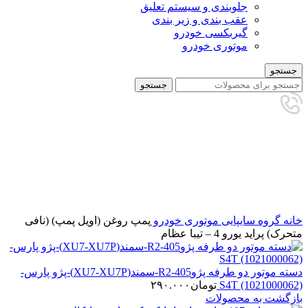
جلوبندی و سیستم تعلیق
عقب بندی و زیر بندی
گیربکسی خودرو
موتوری خودرو
جستجو
جستجو
برای بزرگنمایی کلیک کنید
خانه
گروه سایپایی
موتوری خودرو
پمپ روغن (اویل پمپ) (نافی
متحرک) پراید یورو 4 – تیبا عظام
دسته موتور دو طرفه پژو405-R2-سمند(XU7-XU7P)-پژو پارس-
S4T (1021000062)
تومان
۲۹۰.۰۰۰
بازگشت به محصولات