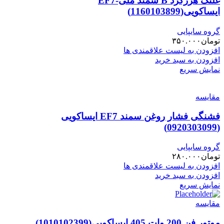
غلتک هرزگرد B سمند ملی-EF7
ایساکویی(1160103899)
گروه سایپایی
تومان
۳۵۰.۰۰۰
افزودن به لیست علاقمندی ها
افزودن به سبد خرید
نمایش سریع
مقایسه
فشنگی فشار روغن سمند EF7 ایساکویی
(0920303099)
گروه سایپایی
تومان
۲۸۰.۰۰۰
افزودن به لیست علاقمندی ها
افزودن به سبد خرید
نمایش سریع
مقایسه
موتور فن 200 وات 405 ایساکویی(1010102399)