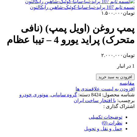
تسمه تایم 107 پراید-تیبا-ساینا-کوئیک-شاهین رایکالتون
تومان
۱.۵۰۰.۰۰۰
پمپ روغن (اویل پمپ) (نافی
متحرک) پراید یورو 4 – تیبا عظام
تومان
۲.۰۰۰.۰۰۰
1 در انبار
پمپ
افزودن به سبد خرید
روغن
مقایسه
(اویل
افزودن به لیست علاقمندی ها
پمپ)
شناسه محصول:
8424
دسته:
گروه سایپایی
,
موتوری خودرو
(نافی
برچسب:
با افتخار ساخت ایران
متحرک)
اشتراک گذاری :
پراید
یورو
توضیحات تکمیلی
4
نظرات (0)
-
حمل و نقل و تحویل
تیبا