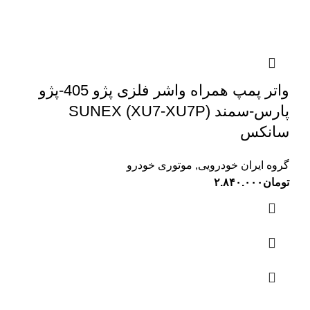
واتر پمپ همراه واشر فلزی پژو 405-پژو
پارس-سمند (XU7-XU7P) SUNEX
سانکس
گروه ایران خودرویی
,
موتوری خودرو
تومان
۲.۸۴۰.۰۰۰