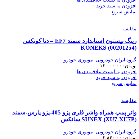
افزودن به سبد خرید
نمایش سریع
مقایسه
رینگ پیستون استاندارد سمند EF7 – دنا کونکس
KONEKS (00201254)
گروه ایران خودرویی
,
موتوری خودرو
تومان
۱۲.۰۰۰.۰۰۰
افزودن به لیست علاقمندی ها
افزودن به سبد خرید
نمایش سریع
مقایسه
واتر پمپ همراه واشر فلزی پژو 405-پژو پارس-سمند
(XU7-XU7P) SUNEX سانکس
گروه ایران خودرویی
,
موتوری خودرو
تومان
۲.۸۴۰.۰۰۰