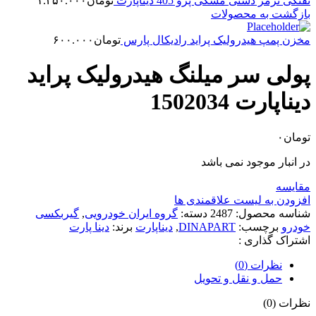
تفنگی ترمز دستی مشکی پژو 405 دیناپارت
تومان
۱.۲۵۰.۰۰۰
بازگشت به محصولات
مخزن پمپ هیدرولیک پراید رادیکال پارس
تومان
۶۰۰.۰۰۰
پولی سر میلنگ هیدرولیک پراید
دیناپارت 1502034
تومان
۰
در انبار موجود نمی باشد
مقایسه
افزودن به لیست علاقمندی ها
شناسه محصول:
2487
دسته:
گروه ایران خودرویی
,
گیربکسی
خودرو
برچسب:
DINAPART
,
دیناپارت
برند:
دینا پارت
اشتراک گذاری :
نظرات (0)
حمل و نقل و تحویل
نظرات (0)