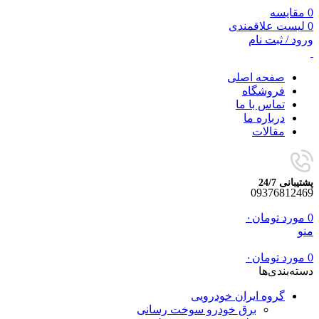
0
مقایسه
0
لیست علاقمندی
ورود / ثبت نام
صفحه اصلی
فروشگاه
تماس با ما
درباره ما
مقالات
پشتیبانی 24/7
09376812469
0
مورد
تومان
۰
منو
0
مورد
تومان
۰
دسته‌بندی‌ها
گروه ایران خودرویی
برق خودرو سوخت رسانی