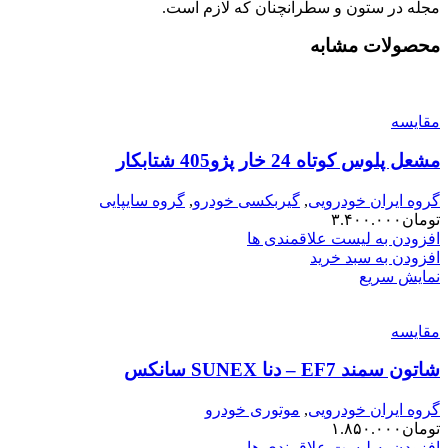
مجله در ستون و سطرآنچنان که لازم است.
محصولات مشابه
مقایسه
مشعل پلوس کوتاه 24 خار پژو405 شتابکار
گروه ایران خودرویی
,
گیربکسی خودرو
,
گروه سایپایی
تومان
۳.۴۰۰.۰۰۰
افزودن به لیست علاقمندی ها
افزودن به سبد خرید
نمایش سریع
مقایسه
شاتون سمند EF7 – دنا SUNEX سانکس
گروه ایران خودرویی
,
موتوری خودرو
تومان
۱.۸۵۰.۰۰۰
افزودن به لیست علاقمندی ها