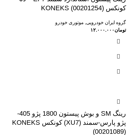
کونکس KONEKS (00201254)
گروه ایران خودرویی
,
موتوری خودرو
تومان
۱۲.۰۰۰.۰۰۰
رینگ SM و بوش پیستون 1800 پژو 405-
پژو پارس-سمند (XU7) کونکس KONEKS
(00201089)