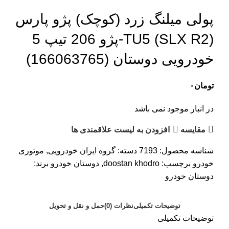
پولی میلنگ زرد (کوچک) پژو پارس
(SLX R2) TU5-پژو 206 تیپ 5
خودرویی دوستان (166063765)
تومان
۰
در انبار موجود نمی باشد
مقایسه
افزودن به لیست علاقمندی ها
شناسه محصول:
7193
دسته:
گروه ایران خودرویی
,
موتوری
خودرو
برچسب:
doostan khodro
,
دوستان خودرو
برند:
دوستان خودرو
توضیحات تکمیلی
نظرات (0)
حمل و نقل و تحویل
توضیحات تکمیلی