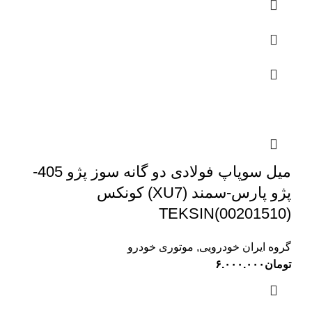
میل سوپاپ فولادی دو گانه سوز پژو 405-
پژو پارس-سمند (XU7) کونکس
TEKSIN(00201510)
گروه ایران خودرویی
,
موتوری خودرو
تومان
۶.۰۰۰.۰۰۰