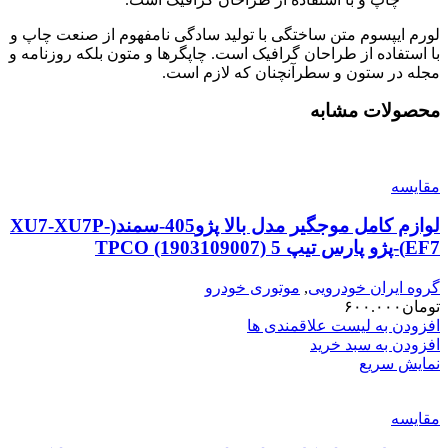
لورم ایپسوم متن ساختگی با تولید سادگی نامفهوم از صنعت چاپ و
با استفاده از طراحان گرافیک است. چاپگرها و متون بلکه روزنامه و
مجله در ستون و سطرآنچنان که لازم است.
محصولات مشابه
مقایسه
لوازم کامل موجگیر مدل بالا پژو405-سمند(XU7-XU7P-
EF7)-پژو پارس تیپ 5 TPCO (1903109007)
گروه ایران خودرویی
,
موتوری خودرو
تومان
۶۰۰.۰۰۰
افزودن به لیست علاقمندی ها
افزودن به سبد خرید
نمایش سریع
مقایسه