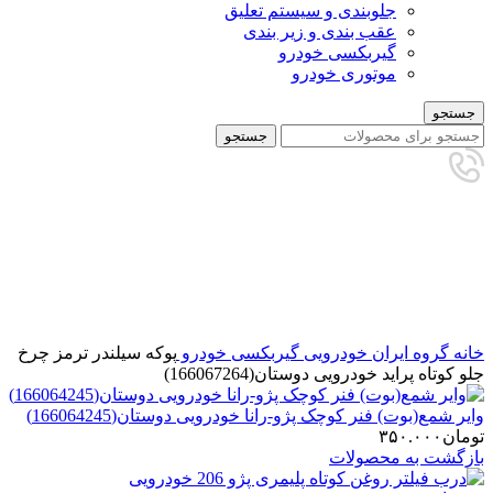
جلوبندی و سیستم تعلیق
عقب بندی و زیر بندی
گیربکسی خودرو
موتوری خودرو
جستجو
جستجو
برای بزرگنمایی کلیک کنید
خانه
گروه ایران خودرویی
گیربکسی خودرو
پوکه سیلندر ترمز چرخ
جلو کوتاه پراید خودرویی دوستان(166067264)
وایر شمع(بوت) فنر کوچک پژو-رانا خودرویی دوستان(166064245)
تومان
۳۵۰.۰۰۰
بازگشت به محصولات