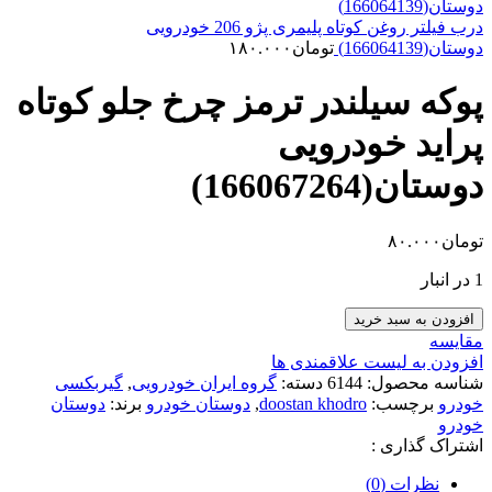
درب فیلتر روغن کوتاه پلیمری پژو 206 خودرویی
دوستان(166064139)
تومان
۱۸۰.۰۰۰
پوکه سیلندر ترمز چرخ جلو کوتاه
پراید خودرویی
دوستان(166067264)
تومان
۸۰.۰۰۰
1 در انبار
پوکه
افزودن به سبد خرید
سیلندر
مقایسه
ترمز
افزودن به لیست علاقمندی ها
چرخ
شناسه محصول:
6144
دسته:
گروه ایران خودرویی
,
گیربکسی
جلو
خودرو
برچسب:
doostan khodro
,
دوستان خودرو
برند:
دوستان
کوتاه
خودرو
پراید
اشتراک گذاری :
خودرویی
نظرات (0)
دوستان(166067264)