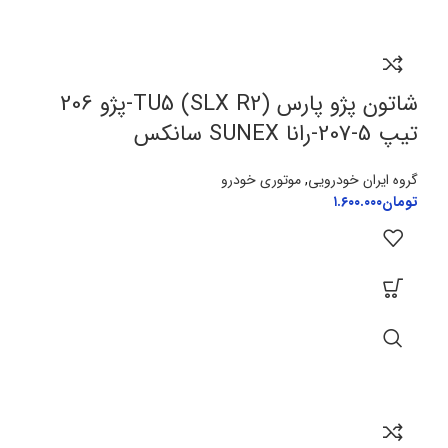
شاتون پژو پارس (SLX R2) TU5-پژو 206
تیپ 5-207-رانا SUNEX سانکس
گروه ایران خودرویی
,
موتوری خودرو
تومان
۱.۶۰۰.۰۰۰