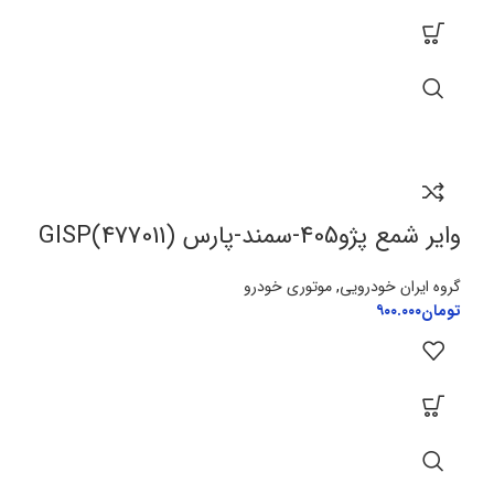
وایر شمع پژو405-سمند-پارس GISP(477011)
گروه ایران خودرویی
,
موتوری خودرو
تومان
۹۰۰.۰۰۰