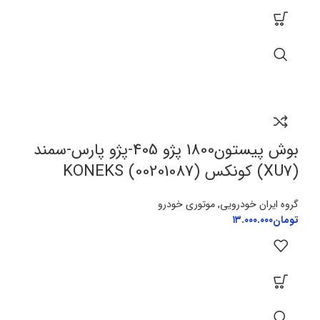
بوش پیستون1800 پژو 405-پژو پارس-سمند
(XU7) کونکس KONEKS (00201087)
گروه ایران خودرویی
,
موتوری خودرو
تومان
۱۳.۰۰۰.۰۰۰