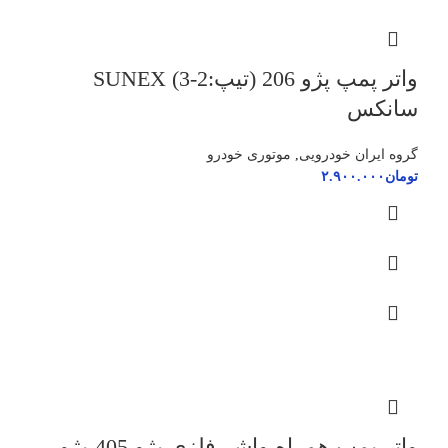
واتر پمپ پژو 206 (تیپ:2-3) SUNEX
سانکس
گروه ایران خودرویی
,
موتوری خودرو
تومان
۲.۹۰۰.۰۰۰
واتر پمپ همراه واشر فلزی پژو 405-پژو