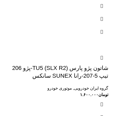
شاتون پژو پارس (SLX R2) TU5-پژو 206
تیپ 5-207-رانا SUNEX سانکس
گروه ایران خودرویی
,
موتوری خودرو
تومان
۱.۶۰۰.۰۰۰