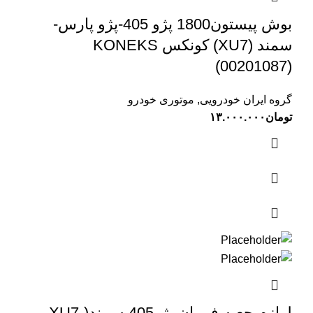
بوش پیستون1800 پژو 405-پژو پارس-
سمند (XU7) کونکس KONEKS
(00201087)
گروه ایران خودرویی
,
موتوری خودرو
تومان
۱۳.۰۰۰.۰۰۰
لوازم جعبه فرمان پژو405-سمند(XU7-