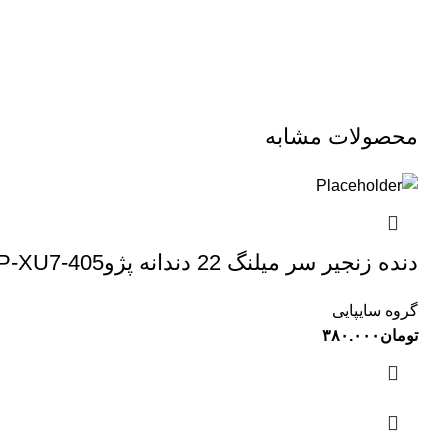
محصولات مشابه
دنده زنجیر سر میلنگ 22 دندانه پژوXUP-XU7-405 ایساکویی(0650601610)
گروه سایپایی
تومان
۳۸۰.۰۰۰