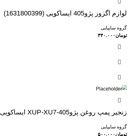
لوازم اگزوز پژو405 ایساکویی (1631800399)
گروه سایپایی
تومان
۳۴۰.۰۰۰
زنجیر پمپ روغن پژوXUP-XU7-405 ایساکویی (0840200199)
گروه سایپایی
تومان
۵۰۰.۰۰۰