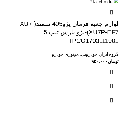
لوازم جعبه فرمان پژو405-سمند(XU7-
XU7P-EF7)-پژو پارس تیپ 5
TPCO1703111001
گروه ایران خودرویی
,
موتوری خودرو
تومان
۹۵۰.۰۰۰