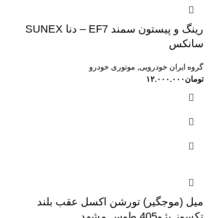
رینگ و پیستون سمند EF7 – دنا SUNEX
سانکس
گروه ایران خودرویی
,
موتوری خودرو
تومان
۱۲.۰۰۰.۰۰۰
میل (موجگیر) تورشن اکسل عقب بلند
تکسوز پژو405 طوس مشهد