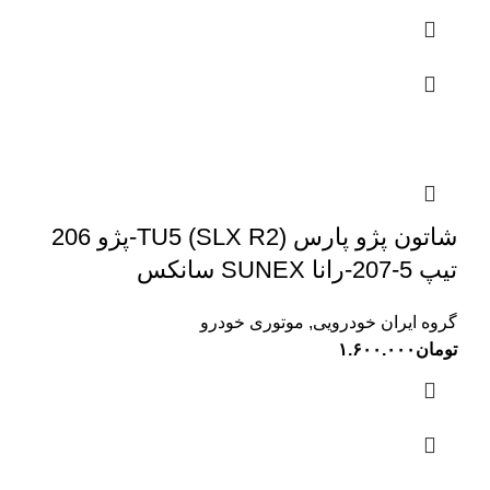
شاتون پژو پارس (SLX R2) TU5-پژو 206
تیپ 5-207-رانا SUNEX سانکس
گروه ایران خودرویی
,
موتوری خودرو
تومان
۱.۶۰۰.۰۰۰