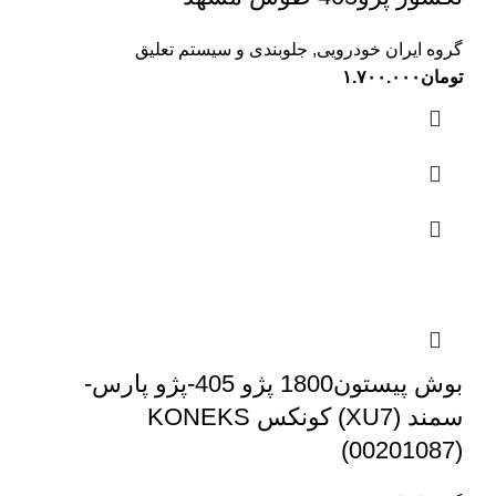
گروه ایران خودرویی
,
جلوبندی و سیستم تعلیق
تومان
۱.۷۰۰.۰۰۰
بوش پیستون1800 پژو 405-پژو پارس-
سمند (XU7) کونکس KONEKS
(00201087)