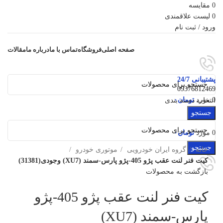
0
مقایسه
0
لیست علاقمندی
ورود / ثبت نام
صفحه اصلی
فروشگاه
تماس با ما
درباره ما
مقالات
دسته‌بندی‌ها
پشتیبانی 24/7
09376812469
0
مورد
تومان
۰
انتخاب دسته بندی
منو
جستجو
برای بزرگنمایی کلیک کنید
0
مورد
تومان
۰
جستجو
خانه
گروه ایران خودرویی
موتوری خودرو
کیت فنر لنت عقب پژو 405-پژو پارس-سمند (XU7) وجودی(31381)
بازگشت به محصولات
کیت فنر لنت عقب پژو 405-پژو
پارس-سمند (XU7)