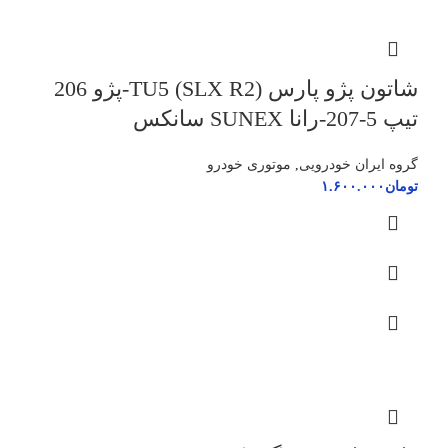
شاتون پژو پارس (SLX R2) TU5-پژو 206
تیپ 5-207-رانا SUNEX سانکس
گروه ایران خودرویی
,
موتوری خودرو
تومان
۱.۶۰۰.۰۰۰