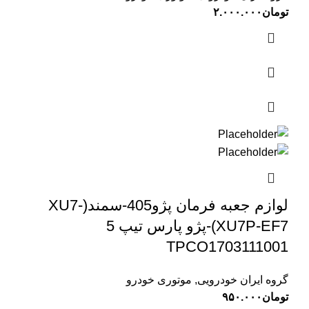
تومان
۲.۰۰۰.۰۰۰
لوازم جعبه فرمان پژو405-سمند(XU7-
XU7P-EF7)-پژو پارس تیپ 5
TPCO1703111001
گروه ایران خودرویی
,
موتوری خودرو
تومان
۹۵۰.۰۰۰