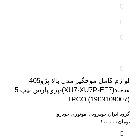
لوازم کامل موجگیر مدل بالا پژو405-
سمند(XU7-XU7P-EF7)-پژو پارس تیپ 5
TPCO (1903109007)
گروه ایران خودرویی
,
موتوری خودرو
تومان
۶۰۰.۰۰۰