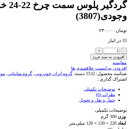
وجودی(3807)
تومان
۲۳۰.۰۰۰
33 در انبار
گردگیر
پلوس
افزودن به سبد خرید
سمت
مقایسه
چرخ
افزودن به لیست علاقمندی ها
22-
شناسه محصول:
5532
دسته:
گروه ایران خودرویی
,
گروه سایپایی
,
موت
24
اشتراک گذاری :
خار
ضدروغن
توضیحات تکمیلی
پژو
نظرات (0)
405-
حمل و نقل و تحویل
سمند
(EF7-
توضیحات تکمیلی
XU7-
وزن
300 گرم
XU7P)-
ابعاد
220 × 120 × 120 میلی‌متر
دنا-