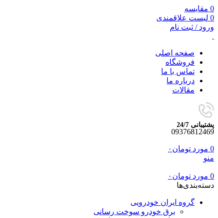
0
مقایسه
0
لیست علاقمندی
ورود / ثبت نام
صفحه اصلی
فروشگاه
تماس با ما
درباره ما
مقالات
پشتیبانی 24/7
09376812469
0
مورد
تومان
۰
منو
0
مورد
تومان
۰
دسته‌بندی‌ها
گروه ایران خودرویی
برق خودرو سوخت رسانی