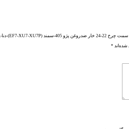
پژو پارس وجودی(3807)”
شده‌اند
*