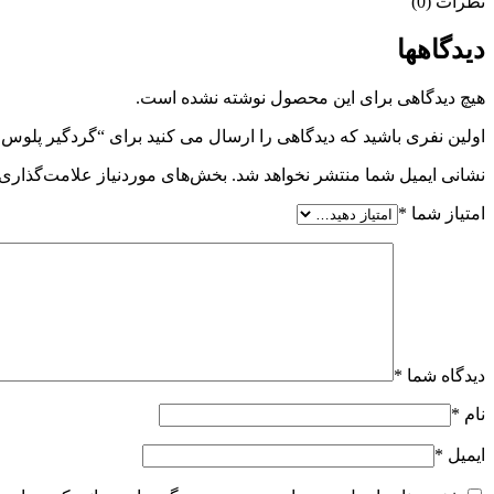
نظرات (0)
پژو
پارس
دیدگاهها
وجودی(3807)
عدد
هیچ دیدگاهی برای این محصول نوشته نشده است.
اولین نفری باشید که دیدگاهی را ارسال می کنید برای “گردگیر پلوس سمت چرخ 22-24 خار ضدروغن پژو 405-سمند (EF7-XU7-XU7P)-دنا-
نشانی ایمیل شما منتشر نخواهد شد.
بخش‌های موردنیاز علامت‌گذاری 
امتیاز شما
*
دیدگاه شما
*
نام
*
ایمیل
*