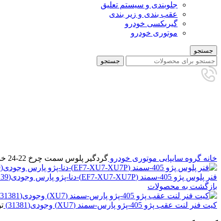
جلوبندی و سیستم تعلیق
عقب بندی و زیر بندی
گیربکسی خودرو
موتوری خودرو
جستجو
جستجو
برای بزرگنمایی کلیک کنید
خانه
گروه سایپایی
موتوری خودرو
گردگیر پلوس سمت چرخ 22-24 خار ضدروغن پژو 405-سمند (EF7-XU7-XU7P)-دنا-پژو پارس وجودی(3807)
فنر پلوس پژو 405-سمند (EF7-XU7-XU7P)-دنا-پژو پارس وجودی(31139)
بازگشت به محصولات
کیت فنر لنت عقب پژو 405-پژو پارس-سمند (XU7) وجودی(31381)
ت