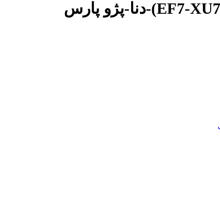
گردگیر پلوس سمت چرخ 22-24 خار ضدروغن پژو 405-سمند (EF7-XU7-XU7P)-دنا-پژو پارس