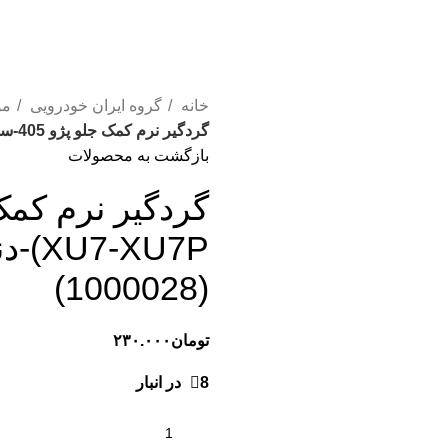
خانه
گروه ایران خودرویی
مو
گردگیر نرم کمک جلو پژو 405-سمند (EF7-XU7-XU7P)-دنا-پژو پارس سروش صنعت (1000028)
بازگشت به محصولات
XU7P
(1000028)
تومان
۲۳۰.۰۰۰
8 در انبار