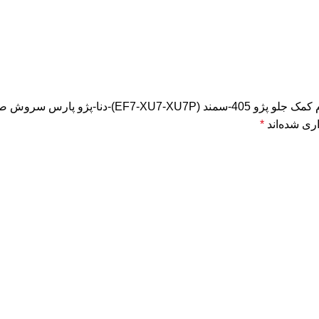
ارس سروش صنعت (1000028)”
ری شده‌اند
*