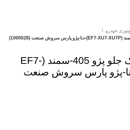
توری خودرو
گردگیر نرم کمک جلو پژو 405-سمند (EF7-
XU7-)-دنا-پژو پارس سروش صنعت