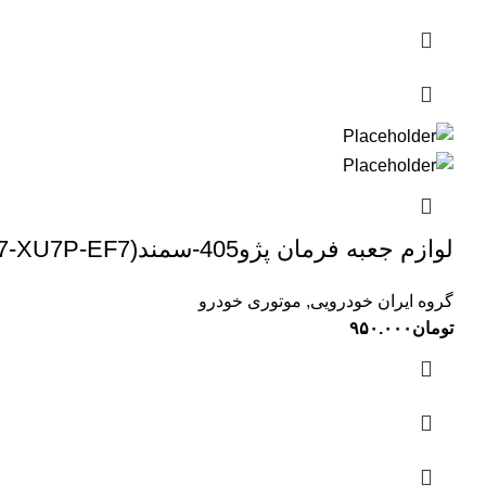
لوازم جعبه فرمان پژو405-سمند(XU7-XU7P-EF7)-پژو پارس تیپ 5 TPCO1703111001
گروه ایران خودرویی
,
موتوری خودرو
تومان
۹۵۰.۰۰۰