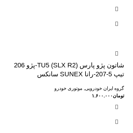
شاتون پژو پارس (SLX R2) TU5-پژو 206
تیپ 5-207-رانا SUNEX سانکس
گروه ایران خودرویی
,
موتوری خودرو
تومان
۱.۶۰۰.۰۰۰