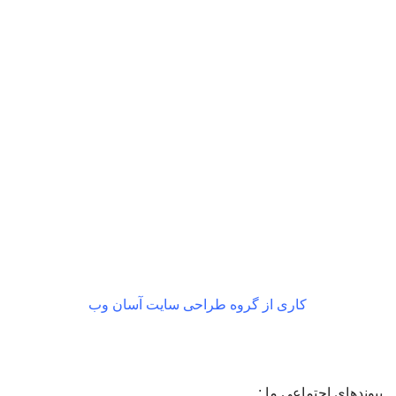
بازگشت رایگان
در صورت داشتن ایراد
کاری از گروه طراحی سایت آسان وب
پیوندهای اجتماعی ما :