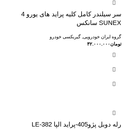
سر سیلندر کامل کلیه پراید های یورو 4
SUNEX سانکس
گروه ایران خودرویی
,
گیربکسی خودرو
تومان
۳۲.۰۰۰.۰۰۰
رله دوبل پژو405-پراید الپا LE-382