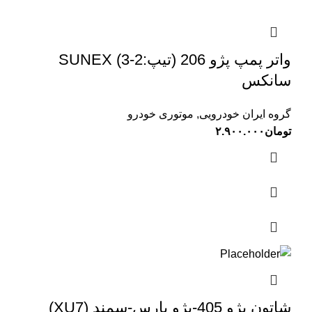
واتر پمپ پژو 206 (تیپ:2-3) SUNEX
سانکس
گروه ایران خودرویی
,
موتوری خودرو
تومان
۲.۹۰۰.۰۰۰
شاتون پژو 405-پژو پارس-سمند (XU7)