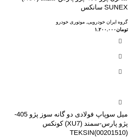
SUNEX سانکس
گروه ایران خودرویی
,
موتوری خودرو
تومان
۱.۲۰۰.۰۰۰
میل سوپاپ فولادی دو گانه سوز پژو 405-
پژو پارس-سمند (XU7) کونکس
TEKSIN(00201510)