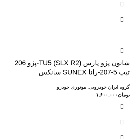
شاتون پژو پارس (SLX R2) TU5-پژو 206
تیپ 5-207-رانا SUNEX سانکس
گروه ایران خودرویی
,
موتوری خودرو
تومان
۱.۶۰۰.۰۰۰