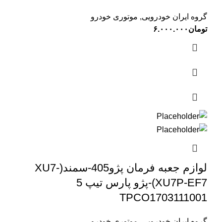
گروه ایران خودرویی
,
موتوری خودرو
تومان
۶.۰۰۰.۰۰۰
لوازم جعبه فرمان پژو405-سمند(XU7-
XU7P-EF7)-پژو پارس تیپ 5
TPCO1703111001
گروه ایران خودرویی
,
موتوری خودرو