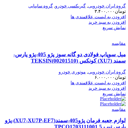
گروه ایران خودرویی
,
گیربکسی خودرو
,
گروه سایپایی
تومان
۳.۴۰۰.۰۰۰
افزودن به لیست علاقمندی ها
افزودن به سبد خرید
نمایش سریع
مقایسه
میل سوپاپ فولادی دو گانه سوز پژو 405-پژو پارس-
سمند (XU7) کونکس TEKSIN(00201510)
گروه ایران خودرویی
,
موتوری خودرو
تومان
۶.۰۰۰.۰۰۰
افزودن به لیست علاقمندی ها
افزودن به سبد خرید
نمایش سریع
مقایسه
لوازم جعبه فرمان پژو405-سمند(XU7-XU7P-EF7)-پژو
پارس تیپ 5 TPCO1703111001