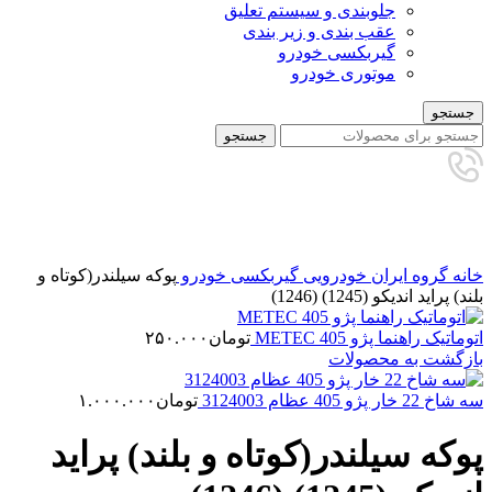
جلوبندی و سیستم تعلیق
عقب بندی و زیر بندی
گیربکسی خودرو
موتوری خودرو
جستجو
جستجو
برای بزرگنمایی کلیک کنید
خانه
گروه ایران خودرویی
گیربکسی خودرو
پوکه سیلندر(کوتاه و
بلند) پراید اندیکو (1245) (1246)
اتوماتیک راهنما پژو 405 METEC
تومان
۲۵۰.۰۰۰
بازگشت به محصولات
سه شاخ 22 خار پژو 405 عظام 3124003
تومان
۱.۰۰۰.۰۰۰
پوکه سیلندر(کوتاه و بلند) پراید