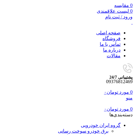
0
مقایسه
0
لیست علاقمندی
ورود / ثبت نام
صفحه اصلی
فروشگاه
تماس با ما
درباره ما
مقالات
پشتیبانی 24/7
09376812469
0
مورد
تومان
۰
منو
0
مورد
تومان
۰
دسته‌بندی‌ها
گروه ایران خودرویی
برق خودرو سوخت رسانی